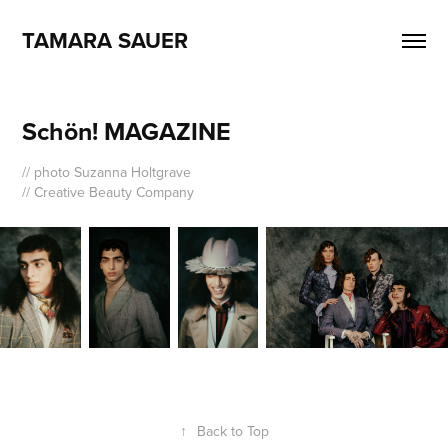
TAMARA SAUER
Schön! MAGAZINE
// photo Suzanna Holtgrave
// Creative Beauty Company
↑
Back to Top