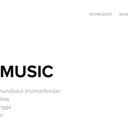
WORKSHOP
WHA
 MUSIC
onundpaul @simonfessler
sbox
digga
ie