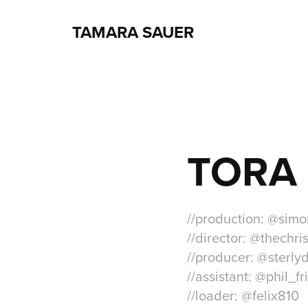
TAMARA SAUER
TORA
//production: @sim
//director: @thechri
//producer: @sterly
//assistant: @phil_fr
//loader: @felix810