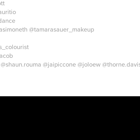
tt
uritio
_dance
iasimoneth @tamarasauer_makeup
s_colourist
jacob
🌹 @shaun.rouma @jaipiccone @joloew @thorne.davi