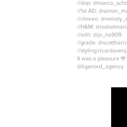
//dop: @marco_scho
//1st AD: @simon_ma
//choreo: @nelody
//H&M: @isabelmar
//edit: @jo_na909
//grade: @scottharri
//styling:ricardaven
It was a pleasure 
@liganord_agency